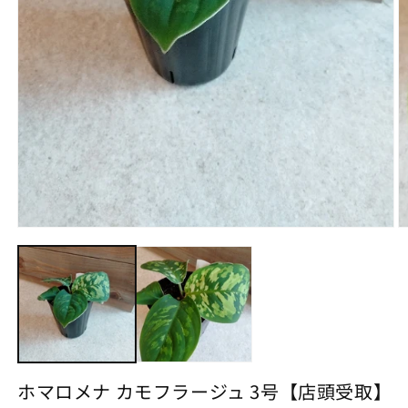
モ
ー
ダ
ル
で
メ
デ
ィ
ア
(1)
(2
ホマロメナ カモフラージュ 3号【店頭受取】
を