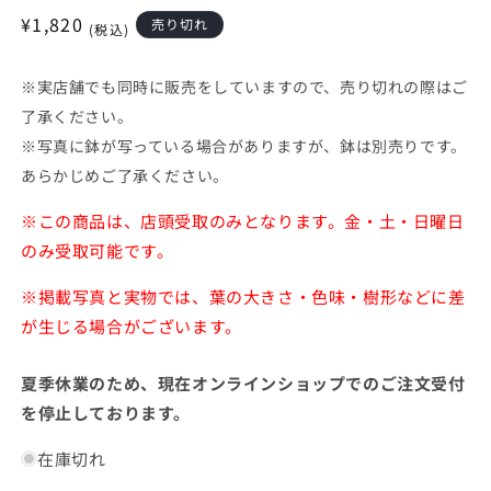
開
通
¥1,820
売り切れ
く
(税込)
常
価
※実店舗でも同時に販売をしていますので、売り切れの際はご
格
了承ください。
※写真に鉢が写っている場合がありますが、鉢は別売りです。
あらかじめご了承ください。
※この商品は、店頭受取のみとなります。金・土・日曜日
のみ受取可能です。
※掲載写真と実物では、葉の大きさ・色味・樹形などに差
が生じる場合がございます。
夏季休業のため、現在オンラインショップでのご注文受付
を停止しております。
在庫切れ