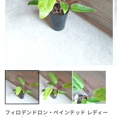
モ
ー
ダ
ル
で
メ
デ
ィ
ア
(1)
(2
フィロデンドロン・ペインテッド レディー
を