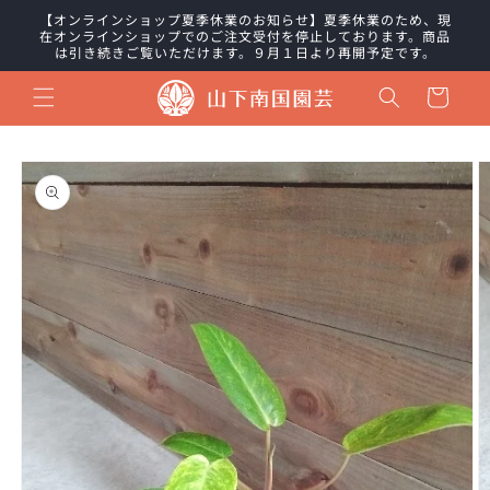
コンテ
【オンラインショップ夏季休業のお知らせ】夏季休業のため、現
ンツに
在オンラインショップでのご注文受付を停止しております。商品
進む
は引き続きご覧いただけます。９月１日より再開予定です。
カ
ー
ト
商品情
報にス
キップ