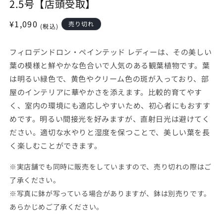
2.5号【店頭受取】
開
く
通
¥1,090
売り切れ
(税込)
常
価
フィロデンドロン・ペインテッド レディーは、その美しい
格
葉の模様と鮮やかな色合いで人気のある観葉植物です。葉
は明るい緑色で、黄色やクリーム色の斑が入っており、部
屋のインテリアに華やかさを添えます。比較的育てやす
く、室内の環境にも適応しやすいため、初心者にもおすす
めです。明るい間接光を好みますが、直射日光は避けてく
ださい。適切な水やりと湿度を保つことで、美しい葉を長
く楽しむことができます。
※実店舗でも同時に販売をしていますので、売り切れの際はご
了承ください。
※写真に鉢が写っている場合がありますが、鉢は別売りです。
あらかじめご了承ください。