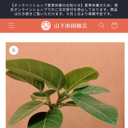
コンテ
【オンラインショップ夏季休業のお知らせ】夏季休業のため、現
ンツに
在オンラインショップでのご注文受付を停止しております。商品
進む
は引き続きご覧いただけます。９月１日より再開予定です。
カ
ー
ト
商品情
報にス
キップ