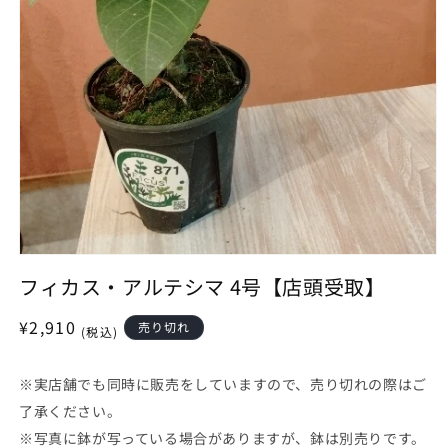
モ
ー
フィカス・アルテシマ 4号【店頭受取】
ダ
ル
通
¥2,910
売り切れ
(税込)
で
常
メ
デ
価
※実店舗でも同時に販売をしていますので、売り切れの際はご
ィ
格
ア
了承ください。
(1)
※写真に鉢が写っている場合がありますが、鉢は別売りです。
を