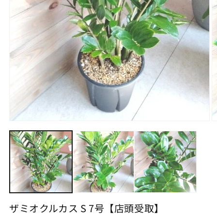
モ
ー
ダ
ル
で
メ
デ
ィ
ア
(1)
(2
ザミオクルカス S 7号【店頭受取】
を