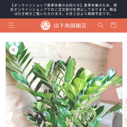
コンテ
【オンラインショップ夏季休業のお知らせ】夏季休業のため、現
ンツに
在オンラインショップでのご注文受付を停止しております。商品
進む
は引き続きご覧いただけます。９月１日より再開予定です。
カ
ー
ト
商品情
報にス
キップ