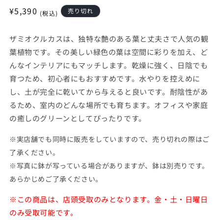
開
通
¥5,390
売り切れ
く
(税込)
常
価
ザミオクルカスは、独特な艶のある葉と丈夫さで人気の観
格
葉植物です。その美しい緑色の葉は空間に彩りを加え、ど
んなインテリアにもマッチします。乾燥に強く、日陰でも
育つため、初心者にもおすすめです。水やりを控えめに
し、土が完全に乾いてから与えると良いです。耐陰性があ
るため、室内のどんな場所でも育ちます。オフィスや家庭
の癒しのグリーンとしてぴったりです。
※実店舗でも同時に販売をしていますので、売り切れの際はご
了承ください。
※写真に鉢が写っている場合がありますが、鉢は別売りです。
あらかじめご了承ください。
※この商品は、店頭受取のみとなります。金・土・日曜日
のみ受取可能です。