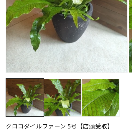
モ
ー
ダ
ル
で
メ
デ
ィ
ア
(1)
(2
クロコダイルファーン 5号【店頭受取】
を