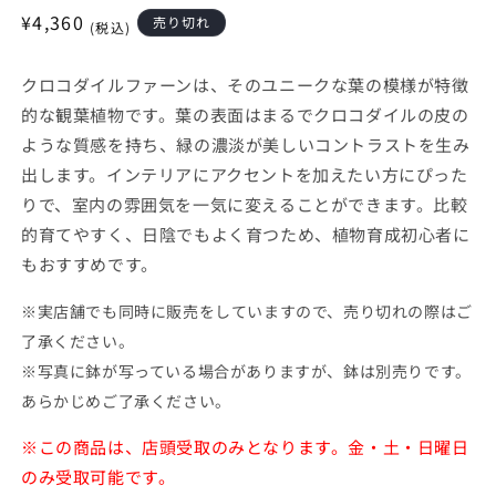
開
通
¥4,360
売り切れ
く
(税込)
常
価
クロコダイルファーンは、そのユニークな葉の模様が特徴
格
的な観葉植物です。葉の表面はまるでクロコダイルの皮の
ような質感を持ち、緑の濃淡が美しいコントラストを生み
出します。インテリアにアクセントを加えたい方にぴった
りで、室内の雰囲気を一気に変えることができます。比較
的育てやすく、日陰でもよく育つため、植物育成初心者に
もおすすめです。
※実店舗でも同時に販売をしていますので、売り切れの際はご
了承ください。
※写真に鉢が写っている場合がありますが、鉢は別売りです。
あらかじめご了承ください。
※この商品は、店頭受取のみとなります。金・土・日曜日
のみ受取可能です。