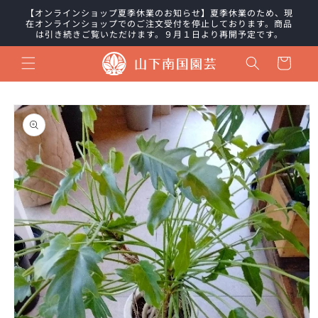
コンテ
【オンラインショップ夏季休業のお知らせ】夏季休業のため、現
ンツに
在オンラインショップでのご注文受付を停止しております。商品
進む
は引き続きご覧いただけます。９月１日より再開予定です。
カ
ー
ト
商品情
報にス
キップ