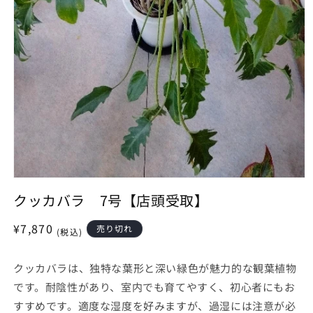
モ
ー
クッカバラ 7号【店頭受取】
ダ
ル
通
¥7,870
売り切れ
(税込)
で
常
メ
デ
価
クッカバラは、独特な葉形と深い緑色が魅力的な観葉植物
ィ
格
ア
です。耐陰性があり、室内でも育てやすく、初心者にもお
(1)
すすめです。適度な湿度を好みますが、過湿には注意が必
を